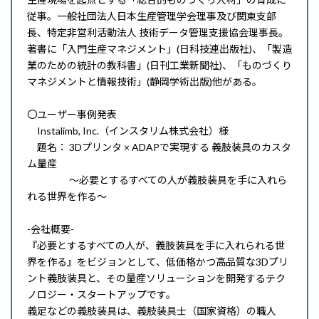
従事。一般社団法人日本生産管理学会理事及び関東支部
長、特定非営利活動法人 技術データ管理支援協会理事長。
著書に「入門生産マネジメント」(日科技連出版社)、「製造
業のための統計の教科書」(日刊工業新聞社)、「ものづくり
マネジメントと情報技術」(静岡学術出版)他がある。
〇ユーザー事例発表
Instalimb, Inc.（インスタリム株式会社）様
題名： 3Dプリンタ × ADAPで実現する 義肢装具のカスタ
ム量産
～必要とするすべての人が義肢装具を手に入れら
れる世界を作る～
-会社概要-
『必要とするすべての人が、義肢装具を手に入れられる世
界を作る』をビジョンとして、低価格かつ高品質な3Dプリ
ント義肢装具と、その量産ソリューションを開発するテク
ノロジー・スタートアップです。
義足などの義肢装具は、義肢装具士（国家資格）の職人