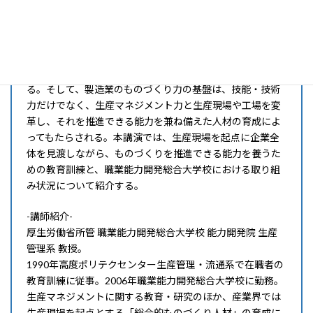
-概要-
第四次産業革命やデジタルトランスフォーメーション(DX)
への取り組みが進む中、企業は自社の業務を絶え間なく変
革していく必要があり、そのためには人材育成が重要であ
る。そして、製造業のものづくり力の基盤は、技能・技術
力だけでなく、生産マネジメント力と生産現場や工場を変
革し、それを推進できる能力を兼ね備えた人材の育成によ
ってもたらされる。本講演では、生産現場を起点に企業全
体を見渡しながら、ものづくりを推進できる能力を養うた
めの教育訓練と、職業能力開発総合大学校における取り組
み状況について紹介する。
-講師紹介-
厚生労働省所管 職業能力開発総合大学校 能力開発院 生産
管理系 教授。
1990年高度ポリテクセンター生産管理・流通系で在職者の
教育訓練に従事。2006年職業能力開発総合大学校に勤務。
生産マネジメントに関する教育・研究のほか、産業界では
生産現場を起点とする「総合的ものづくり人材」の育成に