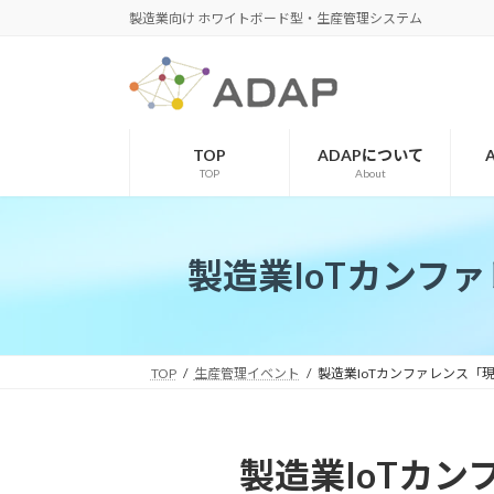
コ
ナ
製造業向け ホワイトボード型・生産管理システム
ン
ビ
テ
ゲ
ン
ー
ツ
シ
へ
ョ
TOP
ADAPについて
ス
ン
TOP
About
キ
に
ッ
移
プ
動
製造業IoTカンフ
TOP
生産管理イベント
製造業IoTカンファレンス「現
製造業IoTカ