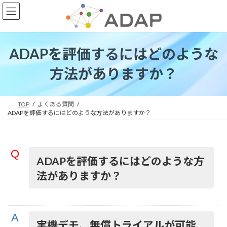
コ
ナ
ン
ビ
テ
ゲ
ン
ー
ツ
シ
ADAPを評価するにはどのような
へ
ョ
ス
ン
方法がありますか？
キ
に
ッ
移
プ
動
TOP
よくある質問
ADAPを評価するにはどのような方法がありますか？
ADAPを評価するにはどのような方
法がありますか？
実機デモ、無償トライアルが可能