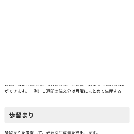
※生産に着手して固定でかかるリードタイムは、別途設定できま
す。
ロット制約・まとめ生産
一回あたりの指示で、最低限作りたい量や、最大の量を設定でき
ます。
「４の倍数で生産する」などの丸め量も設定できます。
また、自動計画時に、複数日の生産を日数・数量でまとめる設定
ができます。 例）１週間の注文分は月曜にまとめて生産する
歩留まり
歩留まりを考慮して、必要な生産量を算出します。