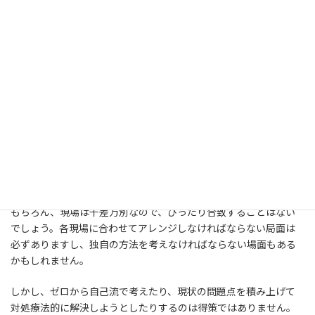
これらの運用の仕組み・改善の取り組み・管理方式に加え、考え
方の基礎となる哲学、すべて含めてトヨタ生産方式と考えてくださ
い。管理手法の上辺だけを真似をすると失敗して大きな痛手を被
ります。
基本を通してからアレンジする
代表的な３つの生産管理方式を紹介しました。
皆様の現場の生産管理方式はどの方法に近いでしょうか。また、
どの生産管理方式が向いているでしょうか。
もちろん、現場は千差万別なので、ぴったり合致することはない
でしょう。各現場に合わせてアレンジしなければならない局面は
必ずありますし、独自の方法を考えなければならない場面もある
かもしれません。
しかし、ゼロから自己流で考えたり、現状の問題点を積み上げて
対処療法的に解決しようとしたりするのは得策ではありません。