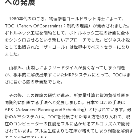
への発展
1980年代の中ごろ、物理学者ゴールドラット博士によって、
TOC（Tehory Of Constraints：制約の理論）が発表されました。
ボトルネック工程を制約として、ボトルネック工程の計画に全体
をシンクロさせるという新しいアプローチでした。ビジネス小説
として出版された「ザ・ゴール」は世界中でベストセラーになり
ました。
山積み、山崩しによりリードタイムが長くなってしまう問題
が、根本的に解決出来ずにいたMRPシステムにとって、TOCはま
さに目から鱗の新発想でした。
その後、この理論の研究が進み、所要量計算と資源負荷計画を
同期的に計画する手法へと発展しました。日本ではこの手法は
APS（Advanced Planning and Scheduling）と呼ばれています。最
新のAPSシステムは、TOCを発展させた考え方を取り入れて、現
在のコンピューターの性能をフルに活かせるアルゴリズムで開発
されています。プル型生産よりも在庫が増えてしまう問題を解消す
ることが出来ています。