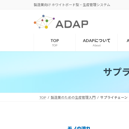
コ
ナ
製造業向け ホワイトボード型・生産管理システム
ン
ビ
テ
ゲ
ン
ー
ツ
シ
へ
ョ
TOP
ADAPについて
ス
ン
TOP
About
キ
に
ッ
移
プ
動
サプラ
TOP
製造業のための生産管理入門
サプライチェーン・