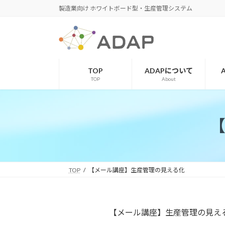
コ
ナ
製造業向け ホワイトボード型・生産管理システム
ン
ビ
テ
ゲ
ン
ー
ツ
シ
へ
ョ
TOP
ADAPについて
ス
ン
TOP
About
キ
に
ッ
移
プ
動
TOP
【メール講座】生産管理の見える化
【メール講座】生産管理の見え