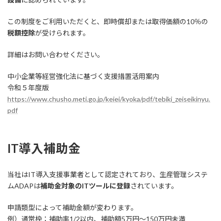
この制度をご利用いただくと、即時償却または取得価額の10％の
税額控除
が受けられます。
詳細はお問い合わせください。
中小企業等経営強化法に基づく支援措置活用案内
令和５年度版
https://www.chusho.meti.go.jp/keiei/kyoka/pdf/tebiki_zeiseikinyu.
pdf
IT導入補助金
当社はIT導入支援事業者として認定されており、生産管理システ
ムADAPは
補助金対象のITツールに登録
されています。
申請類型によって補助金額が変わります。
例）通常枠：補助率1/2以内、補助額5万円～150万円未満