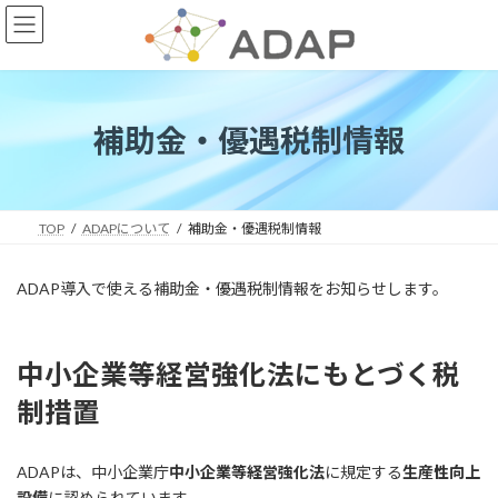
コ
ナ
ン
ビ
テ
ゲ
ン
ー
ツ
シ
へ
ョ
補助金・優遇税制情報
ス
ン
キ
に
ッ
移
プ
動
TOP
ADAPについて
補助金・優遇税制情報
ADAP導入で使える補助金・優遇税制情報をお知らせします。
中小企業等経営強化法にもとづく税
制措置
ADAPは、中小企業庁
中小企業等経営強化法
に規定する
生産性向上
設備
に認められています。