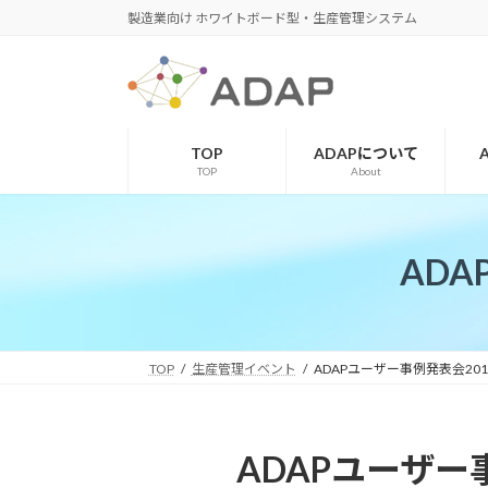
コ
ナ
製造業向け ホワイトボード型・生産管理システム
ン
ビ
テ
ゲ
ン
ー
ツ
シ
へ
ョ
TOP
ADAPについて
ス
ン
TOP
About
キ
に
ッ
移
プ
動
AD
TOP
生産管理イベント
ADAPユーザー事例発表会20
ADAPユーザー