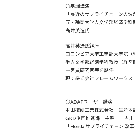
〇基調講演
「最近のサプライチェーンの課
元・静岡大学人文学部経済学科
高井英造氏
高井英造氏経歴
コロンビア大学工学部大学院（経
学人文学部経済学科教授（経営
ー客員研究官等を歴任。
現：株式会社フレームワークス
〇ADAPユーザー講演
本田技研工業株式会社 生産
GKD企画推進課 主幹 古川
「Honda サプライチェーン 改