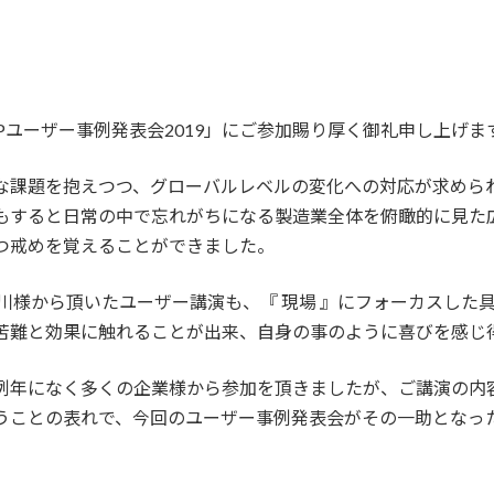
Pユーザー事例発表会2019」にご参加賜り厚く御礼申し上げま
な課題を抱えつつ、グローバルレベルの変化への対応が求めら
もすると日常の中で忘れがちになる製造業全体を俯瞰的に見た
つ戒めを覚えることができました。
川様から頂いたユーザー講演も、『 現場 』にフォーカスした
苦難と効果に触れることが出来、自身の事のように喜びを感じ
例年になく多くの企業様から参加を頂きましたが、ご講演の内
うことの表れで、今回のユーザー事例発表会がその一助となっ