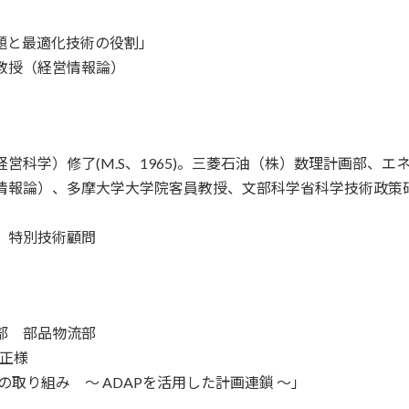
題と最適化技術の役割」
教授（経営情報論）
営科学）修了(M.S、1965)。三菱石油（株）数理計画部、
情報論）、多摩大学大学院客員教授、文部科学省科学技術政策
 特別技術顧問
本部 部品物流部
 正様
革の取り組み ～ ADAPを活用した計画連鎖 ～」