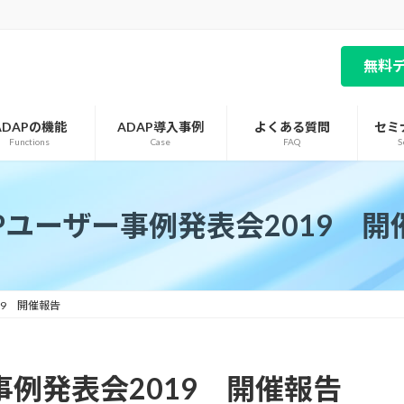
無料
ADAPの機能
ADAP導入事例
よくある質問
セミ
Functions
Case
FAQ
S
APユーザー事例発表会2019 開
19 開催報告
事例発表会2019 開催報告