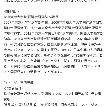
革にどのようにアプローチすべきかを議論させていただきます。
-講師紹介-
東京大学大学院 経済学研究科 准教授
2007年東京大学経済学部卒業。2008年東京大学大学院経済学研究
科修士課程修了。2011年東京大学大学院経済学研究科博士課程単
位取得退学。2012年東京大学博士号(経済学)取得。関西大学商学部
助教。東京大学大学院経済学研究科講師を経て、2020年より現
職。研究分野は国際経営論、国際人的資源管理論。現在は海外子
会社のパフォーマンスに関する研究に加えて、日本企業の人的資本
の情報開示に関する研究、ものづくり企業のIoTに関する研究、若
手社員を中心とした企業プロジェクトに関する研究を行ってい
る。著書に『多国籍企業の量産知識』（有斐閣）、『コア・テキ
スト国際経営』（新世社）などがある。
○ユーザー事例発表
-発表者紹介-
株式会社富士通ゼネラル 空調機コンポーネント開発本部 青森事
業所
所長 兼 生産部 部長 兼 技術部 部長 河合裕司様、マネージャ