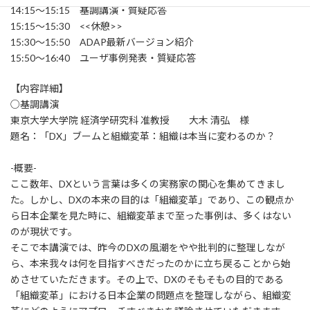
14:15～15:15 基調講演・質疑応答
15:15～15:30 <<休憩>>
15:30～15:50 ADAP最新バージョン紹介
15:50～16:40 ユーザ事例発表・質疑応答
【内容詳細】
○基調講演
東京大学大学院 経済学研究科 准教授 大木 清弘 様
題名：「DX」ブームと組織変革：組織は本当に変わるのか？
-概要-
ここ数年、DXという言葉は多くの実務家の関心を集めてきまし
た。しかし、DXの本来の目的は「組織変革」であり、この観点か
ら日本企業を見た時に、組織変革まで至った事例は、多くはない
のが現状です。
そこで本講演では、昨今のDXの風潮をやや批判的に整理しなが
ら、本来我々は何を目指すべきだったのかに立ち戻ることから始
めさせていただきます。その上で、DXのそもそもの目的である
「組織変革」における日本企業の問題点を整理しながら、組織変