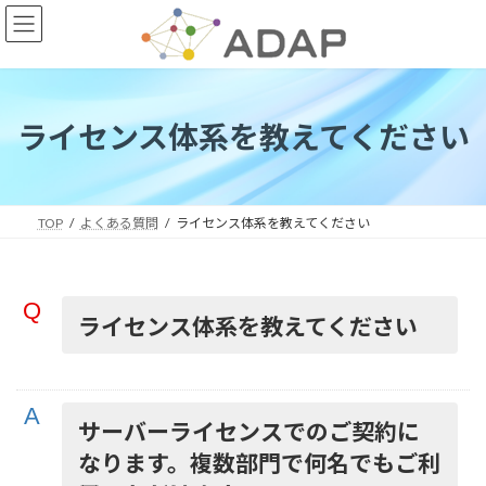
コ
ナ
ン
ビ
テ
ゲ
ン
ー
ツ
シ
へ
ョ
ライセンス体系を教えてください
ス
ン
キ
に
ッ
移
プ
動
TOP
よくある質問
ライセンス体系を教えてください
ライセンス体系を教えてください
サーバーライセンスでのご契約に
なります。複数部門で何名でもご利