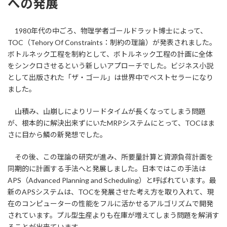
への発展
1980年代の中ごろ、物理学者ゴールドラット博士によって、
TOC（Tehory Of Constraints：制約の理論）が発表されました。
ボトルネック工程を制約として、ボトルネック工程の計画に全体
をシンクロさせるという新しいアプローチでした。ビジネス小説
として出版された「ザ・ゴール」は世界中でベストセラーになり
ました。
山積み、山崩しによりリードタイムが長くなってしまう問題
が、根本的に解決出来ずにいたMRPシステムにとって、TOCはま
さに目から鱗の新発想でした。
その後、この理論の研究が進み、所要量計算と資源負荷計画を
同期的に計画する手法へと発展しました。日本ではこの手法は
APS（Advanced Planning and Scheduling）と呼ばれています。最
新のAPSシステムは、TOCを発展させた考え方を取り入れて、現
在のコンピューターの性能をフルに活かせるアルゴリズムで開発
されています。プル型生産よりも在庫が増えてしまう問題を解消す
ることが出来ています。