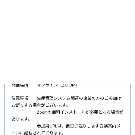
「在庫管理レベルチェックとステップ
アップ方法」配信セミナー
開催日時 2024年10月24日（木）11：00～11：30 /
13：00～13：30
※本セミナーは過去セミナーの動画配信で
す。
※午前の部・午後の部とも内容は同じです。
申込締切 2024年10月23日（水）15時
開催場所 オンライン（ZOOM）
注意事項 生産管理システム関連の企業の方のご参加は
お断りする場合がございます。
Zoomの無料インストールが必要となる場合が
あります。
参加用URLは、後日お送りします受講案内メ
ールに記載されております。